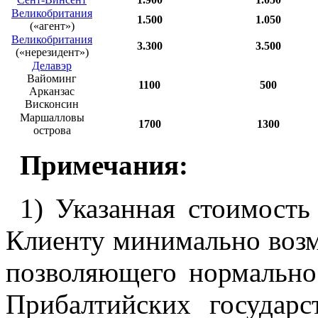
Великобритания
1.500
1.050
(«агент»)
Великобритания
3.300
3.500
(«нерезидент»)
Делавэр
Вайоминг
1100
500
Арканзас
Висконсин
Маршалловы
1700
1300
острова
Примечания:
1) Указанная стоимость
Клиенту минимально возм
позволяющего нормально 
Прибалтийских государс