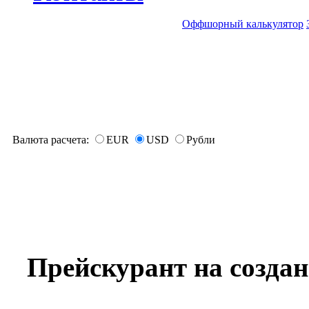
Оффшорный калькулятор
Валюта расчета:
EUR
USD
Рубли
Прейскурант на созда